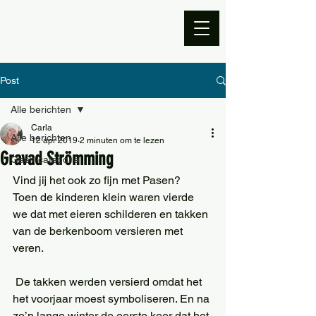
Post
Alle berichten
Carla
Alle berichten
12 apr 2019
2 minuten om te lezen
Gravad Strömming
Geen categorie
Vind jij het ook zo fijn met Pasen?
Toen de kinderen klein waren vierde 
we dat met eieren schilderen en takken 
van de berkenboom versieren met 
veren.
 De takken werden versierd omdat het 
het voorjaar moest symboliseren. En na 
zo’n lange winter de eerste keer dat het 