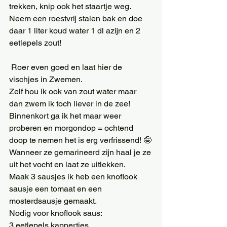
trekken, knip ook het staartje weg. 
Neem een roestvrij stalen bak en doe 
daar 1 liter koud water 1 dl azijn en 2 
eetlepels zout!
 Roer even goed en laat hier de 
vischjes in Zwemen.
Zelf hou ik ook van zout water maar 
dan zwem ik toch liever in de zee! 
Binnenkort ga ik het maar weer 
proberen en morgondop = ochtend 
doop te nemen het is erg verfrissend! 🤪
Wanneer ze gemarineerd zijn haal je ze 
uit het vocht en laat ze uitlekken.
Maak 3 sausjes ik heb een knoflook 
sausje een tomaat en een 
mosterdsausje gemaakt.
Nodig voor knoflook saus:
3 eetlepels kappertjes