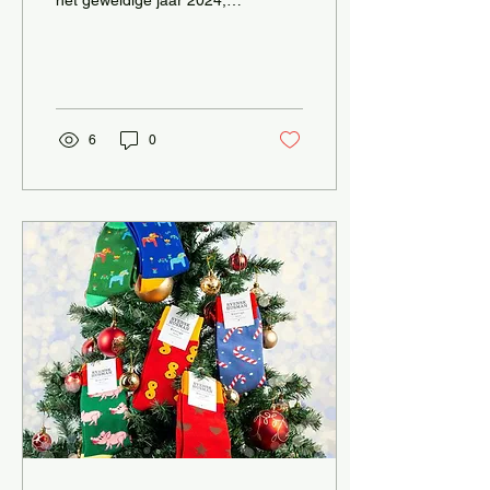
het geweldige jaar 2024,
mooie Kerstdagen en een
heel gelukkig 2025. En
vanaf 2 januari weer
Semla!!...
6
0