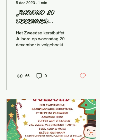
5 dec 2023
∙
1
min.
JULBORD 20
DECEMBER
VOLGEBOEKT !!
Het Zweedse kerstbuffet
Julbord op woensdag 20
december is volgeboekt !!
Op de overige avonden
(17, 18 en 19 december;
aanvang 18.30 uur)...
66
0