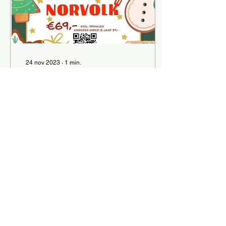
24 nov 2023
∙
1
min.
NORVOLK JULBORD
2023
Net als in Nederland speelt
samen gezellig eten een
belangrijke rol tijdens de
Kerstdagen. In
Scandinavië is een Julbord
de culinaire...
102
0