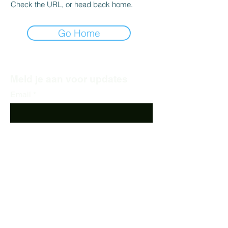
Check the URL, or head back home.
Go Home
Meld je aan voor updates
Email
Verstuur
Volg ons:
© 2021 Carla's Smaak BV