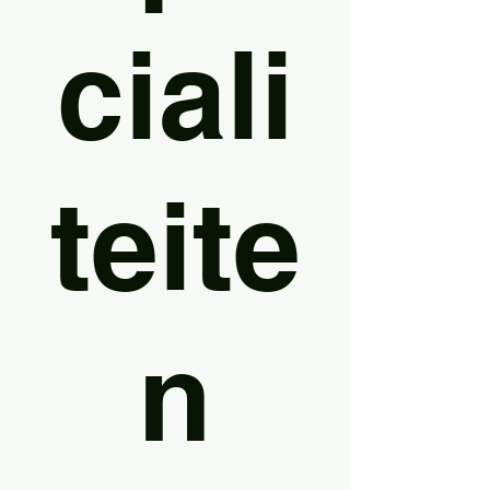
ciali
teite
n