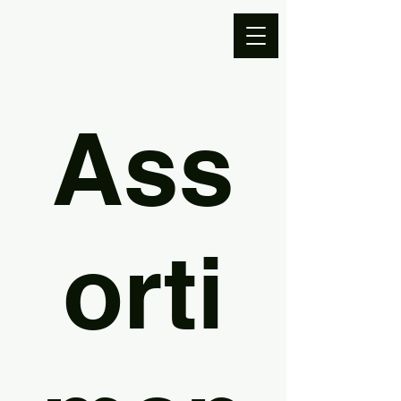
Ass
orti