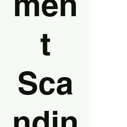
men
t
Sca
ndin