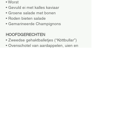
• Worst
• Gevuld ei met kalles kaviaar
• Groene salade met bonen
• Roden bieten salade
• Gemarineerde Champignons
HOOFDGERECHTEN
• Zweedse gehaktballetjes (“Köttbullar”)
• Ovenschotel van aardappelen, uien en
ansjovis (“Janssons frestelse”)
• Ham met zoete mosterd (“Julskinka”)
• Gerookte worstjes (“Prinskorv”)
• Gewokte rodekool met kaneel en peer
• Groene kool Quische
• Knäckebröd
DESSERTS
• Rijstepap met mandarijnen (“ris alla
Malta“)
• Pralines met noten
• Nougat
• Peperkoek (“Pepparkakor”)
• Kaasplank