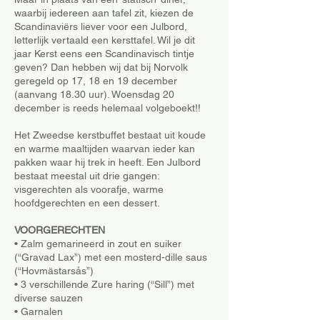
waarbij iedereen aan tafel zit, kiezen de
Scandinaviërs liever voor een Julbord,
letterlijk vertaald een kersttafel. Wil je dit
jaar Kerst eens een Scandinavisch tintje
geven? Dan hebben wij dat bij Norvolk
geregeld
op 17, 18 en 19
december
(aanvang 18.30 uur). Woensdag 20
december is reeds helemaal volgeboekt!!
Het Zweedse kerstbuffet bestaat uit koude
en warme maaltijden waarvan ieder kan
pakken waar hij trek in heeft. Een Julbord
bestaat meestal uit drie gangen:
visgerechten als voorafje, warme
hoofdgerechten en een dessert.
VOORGERECHTEN
• Zalm gemarineerd in zout en suiker
(“Gravad Lax”) met een mosterd-dille saus
(“Hovmästarsås”)
• 3 verschillende Zure haring (“Sill”) met
diverse sauzen
• Garnalen