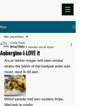
Post
Alle berichten
Carla Visch
Alle berichten
8 mei 2024
1 minuten om te lezen
Aubergine I LOVE it
Geen categorie
Als je lekker mager wilt eten omdat 
straks die bikini of dat badpak weer aan 
moet, raad ik dit aan. 
Witlof salade met een oosters tintje.
Wat heb je nodig: