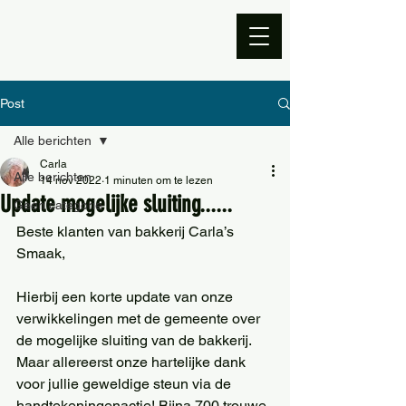
Post
Alle berichten
Carla
Alle berichten
14 nov 2022
1 minuten om te lezen
Update mogelijke sluiting......
Geen categorie
Beste klanten van bakkerij Carla’s 
Smaak,
Hierbij een korte update van onze 
verwikkelingen met de gemeente over 
de mogelijke sluiting van de bakkerij. 
Maar allereerst onze hartelijke dank 
voor jullie geweldige steun via de 
handtekeningenactie! Bijna 700 trouwe 