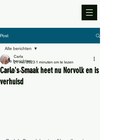
Post
Alle berichten
Carla
Alle berichten
21 mei 2023
1 minuten om te lezen
Carla's Smaak heet nu Norvolk en is
Geen categorie
verhuisd