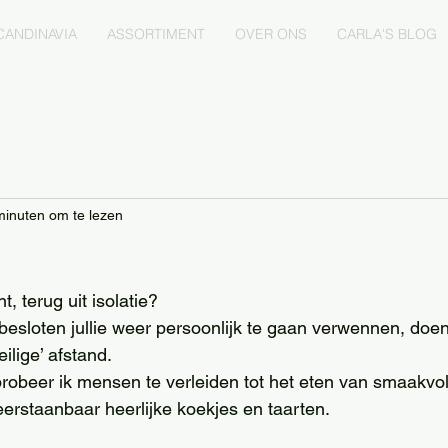
CANDINAVIA
ASSORTIMENT
OVER ONS
CARLA'S BLOG
minuten om te lezen
, terug uit isolatie?
b besloten jullie weer persoonlijk te gaan verwennen, doe
ilige’ afstand.  
 probeer ik mensen te verleiden tot het eten van smaakvoll
rstaanbaar heerlijke koekjes en taarten. 