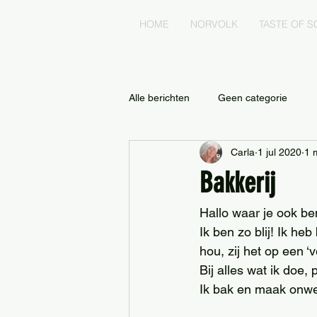
HOME
NORVOLK
TASTE OF S
Alle berichten
Geen categorie
Carla
1 jul 2020
1 
Bakkerij
Hallo waar je ook bent
Ik ben zo blij! Ik he
hou, zij het op een ‘ve
Bij alles wat ik doe,
Ik bak en maak onwee