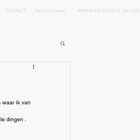
CONTACT
Menu's (nieuw)
KRANENBURGWEG 160 258
n waar ik van 
e dingen .  