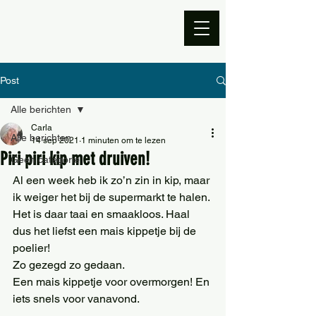
Post
Alle berichten
Carla
Alle berichten
14 sep 2021
1 minuten om te lezen
Piri piri kip met druiven!
Geen categorie
Al een week heb ik zo’n zin in kip, maar 
ik weiger het bij de supermarkt te halen. 
Het is daar taai en smaakloos. Haal 
dus het liefst een mais kippetje bij de 
poelier! 
Zo gezegd zo gedaan. 
Een mais kippetje voor overmorgen! En 
iets snels voor vanavond.  