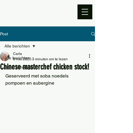
Post
Alle berichten
Carla
Alle berichten
6 mei 2020
3 minuten om te lezen
Chinese masterchef chicken stock!
Geen categorie
Geserveerd met soba noedels 
pompoen en aubergine 