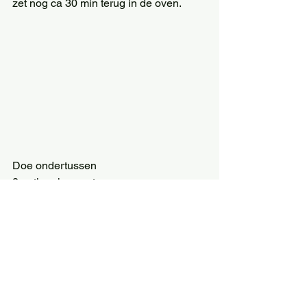
zet nog ca 30 min terug in de oven. 
Doe ondertussen 
2 eetlepels zwarte sesam 
2 eetlepels witte sesam 
In een kleine koekenpan en rooster. Let 
op mag niet aanbranden. Laat iets 
afkoelen en doe het in een vijzel. Maak 
er een strooisel van en leg dit straks op 
de aubergine. 