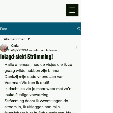
Post
Alle berichten
Carla
Alle berichten
4 apr 2019
1 minuten om te lezen
Inlagd stekt Strömming!
Geen categorie
Hallo allemaal, nou de visjes die ik zo 
graag wilde hebben zijn binnen!
Dankzij mijn oude vriend Jan van 
Veerman Vis ben ik eruit!
Ik dacht, zo zie je maar weer met zo’n 
leuke 2 talige verwarring.
Strömming dacht ik zwemt tegen de 
stroom in, ik uitleggen aan mijn 
favovisboer hier in Scheveningen. Nou 