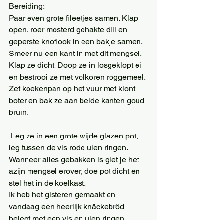
Bereiding:
Paar even grote fileetjes samen. Klap 
open, roer mosterd gehakte dill en 
geperste knoflook in een bakje samen.
Smeer nu een kant in met dit mengsel. 
Klap ze dicht. Doop ze in losgeklopt ei 
en bestrooi ze met volkoren roggemeel.
Zet koekenpan op het vuur met klont 
boter en bak ze aan beide kanten goud 
bruin.
 Leg ze in een grote wijde glazen pot, 
leg tussen de vis rode uien ringen. 
Wanneer alles gebakken is giet je het 
azijn mengsel erover, doe pot dicht en 
stel het in de koelkast.
Ik heb het gisteren gemaakt en 
vandaag een heerlijk knäckebröd 
belegt met een vis en uien ringen. 