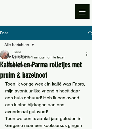
Post
Alle berichten
Carla
Alle berichten
28 jul 2019
1 minuten om te lezen
Kalfsbief en Parma rolletjes met
Geen categorie
pruim & hazelnoot
Toen ik vorige week in Italië was Fabro, 
mijn avontuurlijke vriendin heeft daar 
een huis gehuurd! Heb ik een avond 
een kleine bijdragen aan ons 
avondmaal geleverd!
Toen we een ix aantal jaar geleden in 
Gargano naar een kookcursus gingen 