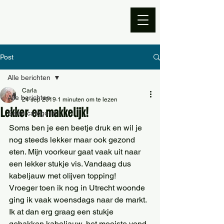
Post
Alle berichten
Carla
Alle berichten
24 sep 2019
1 minuten om te lezen
Lekker en makkelijk!
Geen categorie
Soms ben je een beetje druk en wil je 
nog steeds lekker maar ook gezond 
eten. Mijn voorkeur gaat vaak uit naar 
een lekker stukje vis. Vandaag dus 
kabeljauw met olijven topping!
Vroeger toen ik nog in Utrecht woonde 
ging ik vaak woensdags naar de markt. 
Ik at dan erg graag een stukje 
gebakken kabeljauw, het mooiste vond 