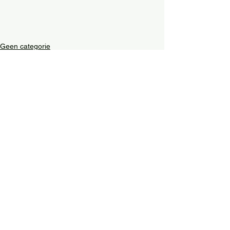
Geen categorie
Alles weergeven
Recente blogposts