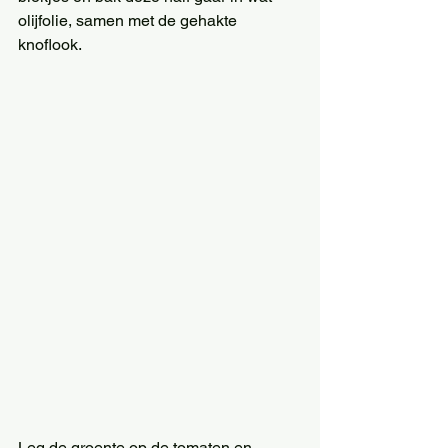
olijfolie, samen met de gehakte 
knoflook. 
Leg de groente op de tomaten en 