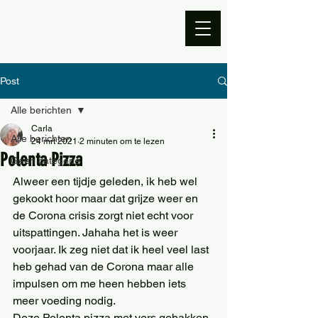
Post
Alle berichten
Carla
Alle berichten
24 mrt 2021
2 minuten om te lezen
Polenta Pizza
Geen categorie
Alweer een tijdje geleden, ik heb wel 
gekookt hoor maar dat grijze weer en 
de Corona crisis zorgt niet echt voor 
uitspattingen. Jahaha het is weer 
voorjaar. Ik zeg niet dat ik heel veel last 
heb gehad van de Corona maar alle 
impulsen om me heen hebben iets 
meer voeding nodig.  
Deze Polenta pizza met vers gebakken 