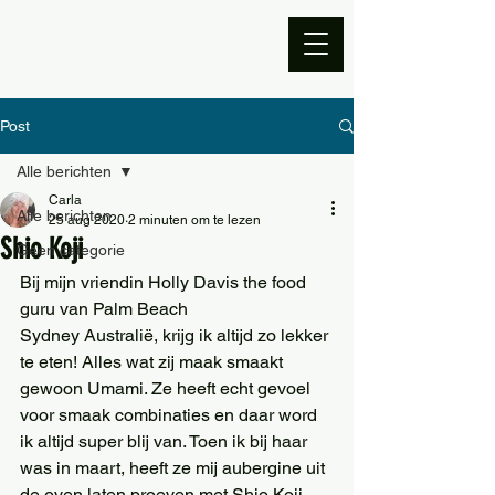
Post
Alle berichten
Carla
Alle berichten
25 aug 2020
2 minuten om te lezen
Shio Koji
Geen categorie
Bij mijn vriendin Holly Davis the food 
guru van Palm Beach 
Sydney Australië, krijg ik altijd zo lekker 
te eten! Alles wat zij maak smaakt 
gewoon Umami. Ze heeft echt gevoel 
voor smaak combinaties en daar word 
ik altijd super blij van. Toen ik bij haar 
was in maart, heeft ze mij aubergine uit 
de oven laten proeven met Shio Koji. 