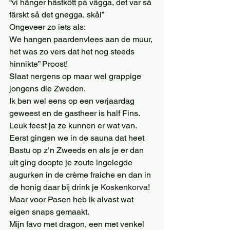
“vi hänger hästkött på vägga, det var så 
färskt så det gnegga, skål”
Ongeveer zo iets als:
We hangen paardenvlees aan de muur, 
het was zo vers dat het nog steeds 
hinnikte” Proost!
Slaat nergens op maar wel grappige 
jongens die Zweden.
Ik ben wel eens op een verjaardag 
geweest en de gastheer is half Fins. 
Leuk feest ja ze kunnen er wat van. 
Eerst gingen we in de sauna dat heet 
Bastu op z’n Zweeds en als je er dan 
uit ging doopte je zoute ingelegde 
augurken in de crème fraiche en dan in 
de honig daar bij drink je 
Koskenkorva
!
Maar voor Pasen heb ik alvast wat 
eigen snaps gemaakt.
Mijn favo met dragon, een met venkel 