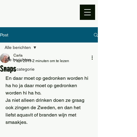
Post
Alle berichten
Carla
Alle berichten
7 apr 2019
2 minuten om te lezen
Snaps
Geen categorie
En daar moet op gedronken worden hi 
ha ho ja daar moet op gedronken 
worden hi ha ho.
Ja niet alleen drinken doen ze graag 
ook zingen de Zweden, en dan het 
liefst aquavit of branden wijn met 
smaakjes.